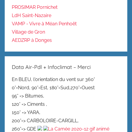
PROSIMAR Pornichet
LdH Saint-Nazaire
VAMP - Vivre à Méan Penhoët
Village de Gron
AEDZRP à Donges
Data Air-Pdl + Infoclimat – Merci
En BLEU, l'orientation du vent sur 360°
0°=Nord, 90°=Est, 180°=Sud,270°=Ouest
95° => Bitumes,
120° => Ciments ,
150° => YARA,
200°=> CARBOLOIRE-CARGILL,
260°=> GDE
La Camée 2020-12 gif animé