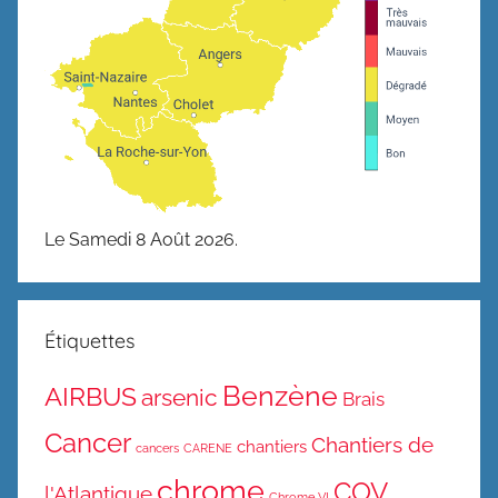
Le Samedi 8 Août 2026.
Étiquettes
Benzène
AIRBUS
arsenic
Brais
Cancer
Chantiers de
chantiers
cancers
CARENE
chrome
COV
l'Atlantique
Chrome VI