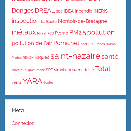
Donges
DREAL
IDEA
Incendie
INERIS
GDE
inspection
Montoir-de-Bretagne
La Baule
métaux
pollution
PM2.5
Plomb
Nickel
PCB
Pornichet
pollution de l'air
port
PUF
Rabas
RABAS
saint-nazaire
santé
risques
Protec
REACH
Total
SPF
strontium
surmortalité
santé publique France
YARA
vents
écoles
Méta
Connexion