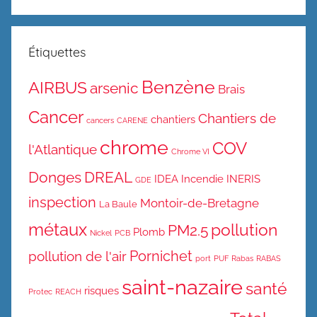
Étiquettes
Benzène
AIRBUS
arsenic
Brais
Cancer
Chantiers de
chantiers
cancers
CARENE
chrome
COV
l'Atlantique
Chrome VI
Donges
DREAL
IDEA
Incendie
INERIS
GDE
inspection
Montoir-de-Bretagne
La Baule
métaux
pollution
PM2.5
Plomb
Nickel
PCB
Pornichet
pollution de l'air
port
PUF
Rabas
RABAS
saint-nazaire
santé
risques
Protec
REACH