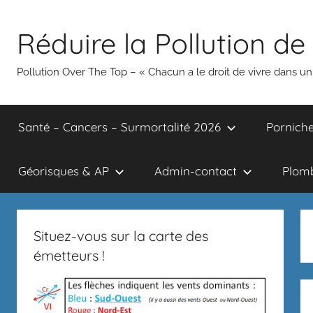
Aller
au
Réduire la Pollution de 
contenu
Pollution Over The Top – « Chacun a le droit de vivre dans 
Santé – Cancers – Surmortalité 2026
Porniche
Géorisques & AP
Admin-contact
Plomb
Situez-vous sur la carte des
émetteurs !