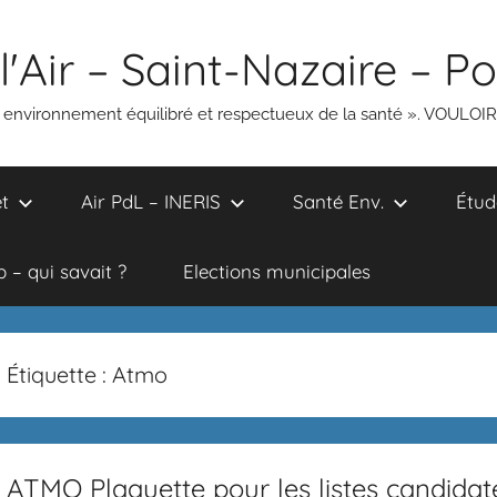
l'Air – Saint-Nazaire – P
un environnement équilibré et respectueux de la santé ». VOULOI
t
Air PdL – INERIS
Santé Env.
Étud
 – qui savait ?
Elections municipales
Étiquette :
Atmo
ATMO Plaquette pour les listes candidat