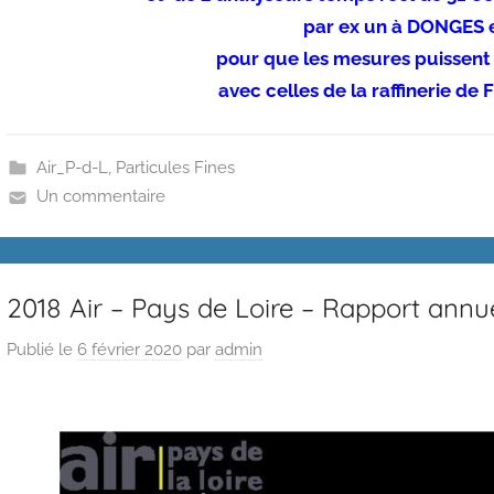
par ex un à DONGES 
pour que les mesures puissent 
avec celles de la raffinerie de
Air_P-d-L
,
Particules Fines
Un commentaire
2018 Air – Pays de Loire – Rapport annu
Publié le
6 février 2020
par
admin