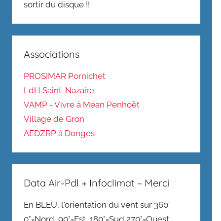
sortir du disque !!
Associations
PROSIMAR Pornichet
LdH Saint-Nazaire
VAMP - Vivre à Méan Penhoët
Village de Gron
AEDZRP à Donges
Data Air-Pdl + Infoclimat – Merci
En BLEU, l'orientation du vent sur 360°
0°=Nord, 90°=Est, 180°=Sud,270°=Ouest