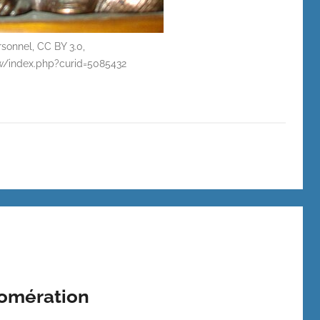
sonnel, CC BY 3.0,
w/index.php?curid=5085432
lomération