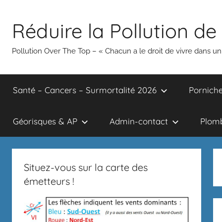
Aller
au
Réduire la Pollution de 
contenu
Pollution Over The Top – « Chacun a le droit de vivre dans 
Santé – Cancers – Surmortalité 2026
Porniche
Géorisques & AP
Admin-contact
Plomb
Situez-vous sur la carte des
émetteurs !