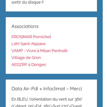
sortir du disque !!
Associations
PROSIMAR Pornichet
LdH Saint-Nazaire
VAMP - Vivre à Méan Penhoët
Village de Gron
AEDZRP à Donges
Data Air-Pdl + Infoclimat – Merci
En BLEU, l'orientation du vent sur 360°
0°=Nord, 90°=Est, 180°=Sud,270°=Ouest