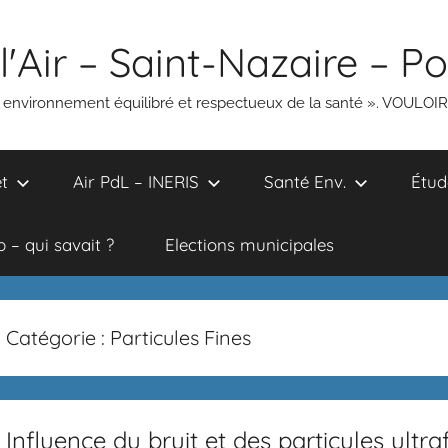
l'Air – Saint-Nazaire – P
un environnement équilibré et respectueux de la santé ». VOULOI
t
Air PdL – INERIS
Santé Env.
Étud
 – qui savait ?
Elections municipales
Catégorie :
Particules Fines
Influence du bruit et des particules ultr