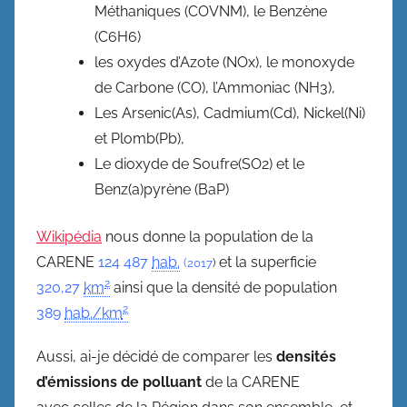
Méthaniques (COVNM), le Benzène
(C6H6)
les oxydes d’Azote (NOx), le monoxyde
de Carbone (CO), l’Ammoniac (NH3),
Les Arsenic(As), Cadmium(Cd), Nickel(Ni)
et Plomb(Pb),
Le dioxyde de Soufre(SO2) et le
Benz(a)pyrène (BaP)
Wikipédia
nous donne la population de la
CARENE
124 487
hab.
et la superficie
(2017
)
2
320,27
km
ainsi que la densité de population
2
389
hab./km
Aussi, ai-je décidé de comparer les
densités
d’émissions de polluant
de la CARENE