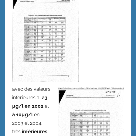
avec des valeurs
inférieures à
23
µg/l en 2002
et
à 10µg/l
en
2003 et 2004,
très
inférieures