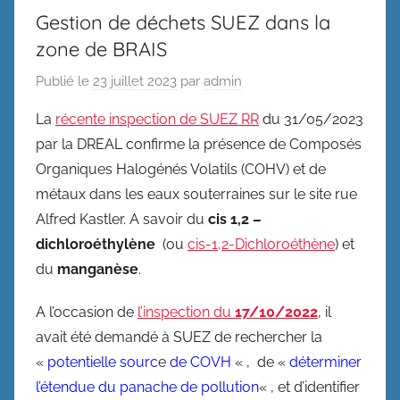
Gestion de déchets SUEZ dans la
zone de BRAIS
Publié le
23 juillet 2023
par
admin
La
récente inspection de SUEZ RR
du 31/05/2023
par la DREAL confirme la présence de Composés
Organiques Halogénés Volatils (COHV) et de
métaux dans les eaux souterraines sur le site rue
Alfred Kastler. A savoir du
cis
1,2 –
dichloroéthylène
(ou
cis-1,2-Dichloroéthène
) et
du
manganèse
.
A l’occasion de
l’inspection du
17/10/2022
, il
avait été demandé à SUEZ de rechercher la
«
potentielle sourc
e
de COVH
« , de «
déterminer
l’étendue du panache de pollution
« , et d’identifier