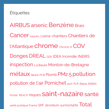
Étiquettes
Benzène
AIRBUS
arsenic
Brais
Cancer
Chantiers de
chantiers
cancers
CARENE
chrome
COV
l'Atlantique
Chrome VI
Donges
DREAL
IDEA
Incendie
INERIS
GDE
inspection
Montoir-de-Bretagne
La Baule
métaux
pollution
PM2.5
Plomb
Nickel
PCB
Pornichet
pollution de l'air
port
PUF
Rabas
RABAS
saint-nazaire
santé
risques
Protec
REACH
Total
SPF
strontium
surmortalité
santé publique France