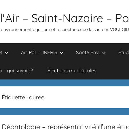
l'Air – Saint-Nazaire – P
un environnement équilibré et respectueux de la santé ». VOULOI
t
Air PdL – INERIS
Santé Env.
Étud
 – qui savait ?
Elections municipales
Étiquette :
durée
Déontologie – représentativité d’une étu