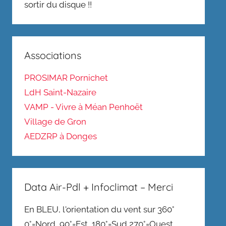
sortir du disque !!
Associations
PROSIMAR Pornichet
LdH Saint-Nazaire
VAMP - Vivre à Méan Penhoët
Village de Gron
AEDZRP à Donges
Data Air-Pdl + Infoclimat – Merci
En BLEU, l'orientation du vent sur 360°
0°=Nord, 90°=Est, 180°=Sud,270°=Ouest