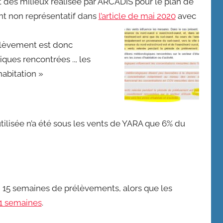
at des milieux réalisée par ARCADIS pour le plan de
nt non représentatif dans
l’article de mai 2020
avec
rélèvement est donc
ues rencontrées .., les
abitation »
tilisée n’a été sous les vents de YARA que 6% du
 15 semaines de prélèvements, alors que les
1 semaines
.