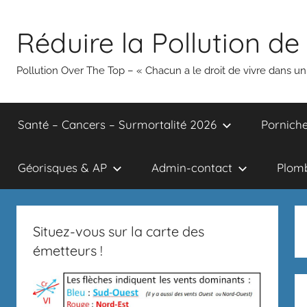
Aller
au
Réduire la Pollution de 
contenu
Pollution Over The Top – « Chacun a le droit de vivre dans 
Santé – Cancers – Surmortalité 2026
Porniche
Géorisques & AP
Admin-contact
Plomb
Situez-vous sur la carte des
émetteurs !