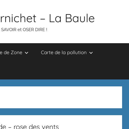
ornichet – La Baule
R SAVOIR et OSER DIRE !
e de Zone
Carte de la pollution
de – rose des vents