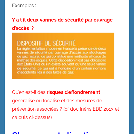
Exemples :
Y a t il deux vannes de sécurité par ouvrage
d’accès ?
Qu’en est-il des
risques d’effondrement
généralisé ou localisé et des mesures de
prévention associées ? (cf doc Inéris EDD 2013 et
calculs ci-dessus)