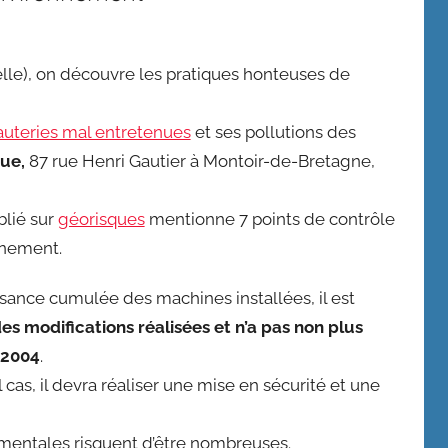
elle), on découvre les pratiques honteuses de
auteries mal entretenues
et ses pollutions des
que,
87 rue Henri Gautier à Montoir-de-Bretagne,
blié sur
géorisques
mentionne 7 points de contrôle
nnement.
sance cumulée des machines installées, il est
es modifications réalisées et n’a pas non plus
 2004
.
 cas, il devra réaliser une mise en sécurité et une
ementales risquent d’être nombreuses.