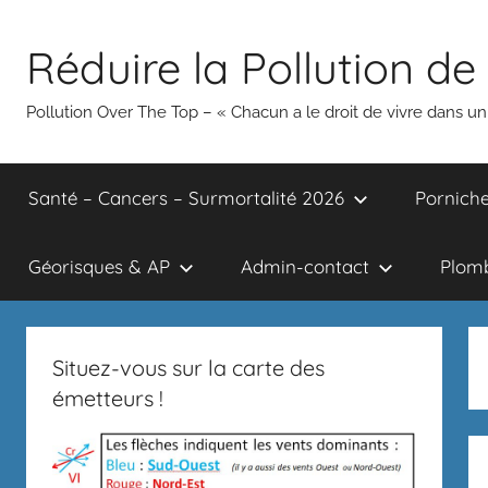
Aller
au
Réduire la Pollution de 
contenu
Pollution Over The Top – « Chacun a le droit de vivre dans 
Santé – Cancers – Surmortalité 2026
Porniche
Géorisques & AP
Admin-contact
Plomb
Situez-vous sur la carte des
émetteurs !