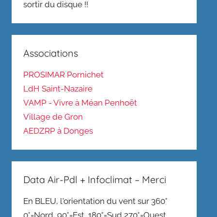
sortir du disque !!
Associations
PROSIMAR Pornichet
LdH Saint-Nazaire
VAMP - Vivre à Méan Penhoët
Village de Gron
AEDZRP à Donges
Data Air-Pdl + Infoclimat – Merci
En BLEU, l'orientation du vent sur 360°
0°=Nord, 90°=Est, 180°=Sud,270°=Ouest