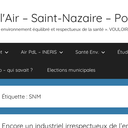
l'Air – Saint-Nazaire – P
un environnement équilibré et respectueux de la santé ». VOULOI
t
Air PdL – INERIS
Santé Env.
Étud
 – qui savait ?
Elections municipales
Étiquette :
SNM
Encore un industriel irrespectueux de l’