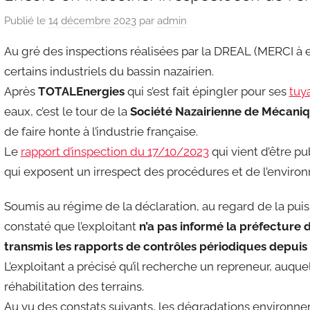
Publié le
14 décembre 2023
par
admin
Au gré des inspections réalisées par la DREAL (MERCI à 
certains industriels du bassin nazairien.
Après
TOTALEnergies
qui s’est fait épingler pour ses
tuy
eaux, c’est le tour de la
Société Nazairienne de Mécani
de faire honte à l’industrie française.
Le
rapport d’inspection du 17/10/2023
qui vient d’être pu
qui exposent un irrespect des procédures et de l’enviro
Soumis au régime de la déclaration, au regard de la puis
constaté que l’exploitant
n’a pas informé la préfecture d
transmis les rapports de contrôles périodiques depuis
L’exploitant a précisé qu’il recherche un repreneur, auquel
réhabilitation des terrains.
Au vu des constats suivants, les dégradations environn