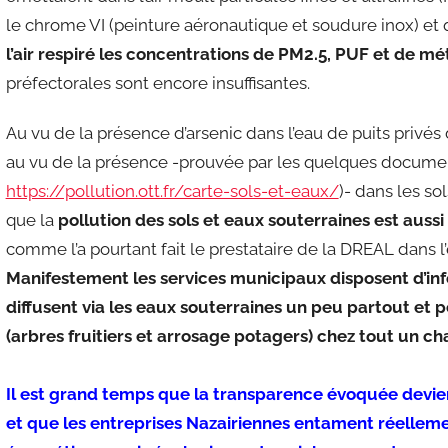
le chrome VI (peinture aéronautique et soudure inox) et q
l’air respiré les concentrations de PM2.5, PUF et de m
préfectorales sont encore insuffisantes.
Au vu de la présence d’arsenic dans l’eau de puits privé
au vu de la présence -prouvée par les quelques docume
https://pollution.ott.fr/carte-sols-et-eaux/
)- dans les so
que la
pollution des sols et eaux souterraines est aussi 
comme l’a pourtant fait le prestataire de la DREAL dans l
Manifestement les services municipaux disposent d’info
diffusent via les eaux souterraines un peu partout et p
(arbres fruitiers et arrosage potagers) chez tout un ch
Il est grand temps que la
transparence évoquée devien
et que les entreprises Nazairiennes entament réellem