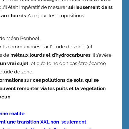
u’il était impératif de mesurer
sérieusement dans
étaux lourds
. A ce jour, les propositions
s de Méan Penhoet,
nts communiqués par l’étude de zone, (cf
ls de
métaux lourds et d’hydrocarbures
il s’avère
un vrai sujet,
et qu’elle ne doit pas être écartée
’étude de zone.
rmations sur ces pollutions de sols, qui se
euvent remonter via les puits et la végétation
acun.
ne réalité
ent une transition XXL non seulement