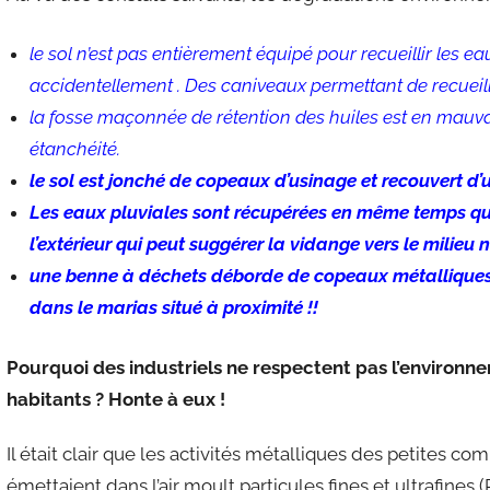
le sol n’est pas entièrement équipé pour recueillir les 
accidentellement . Des caniveaux permettant de recueilli
la fosse maçonnée de rétention des huiles est en mauvai
étanchéité.
le sol est jonché de copeaux d’usinage et recouvert d’u
Les eaux pluviales sont récupérées en même temps qu
l’extérieur qui peut suggérer la vidange vers le milieu n
une benne à déchets déborde de copeaux métalliques qu
dans le marias situé à proximité !!
Pourquoi des industriels ne respectent pas l’environn
habitants ? Honte à eux !
Il était clair que les activités métalliques des petites co
émettaient dans l’air moult particules fines et ultrafin