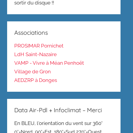
sortir du disque !!
Associations
PROSIMAR Pornichet
LdH Saint-Nazaire
VAMP - Vivre à Méan Penhoët
Village de Gron
AEDZRP à Donges
Data Air-Pdl + Infoclimat – Merci
En BLEU, l'orientation du vent sur 360°
0°=Nord, 90°=Est, 180°=Sud,270°=Ouest