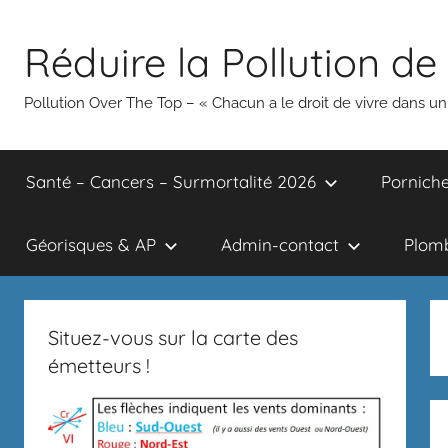
Aller
au
Réduire la Pollution de 
contenu
Pollution Over The Top – « Chacun a le droit de vivre dans 
Santé – Cancers – Surmortalité 2026
Porniche
Géorisques & AP
Admin-contact
Plomb
Situez-vous sur la carte des
émetteurs !