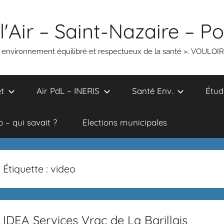
l'Air – Saint-Nazaire – P
un environnement équilibré et respectueux de la santé ». VOULOI
t
Air PdL – INERIS
Santé Env.
Étud
 – qui savait ?
Elections municipales
Étiquette :
video
IDEA Services Vrac de La Barillais