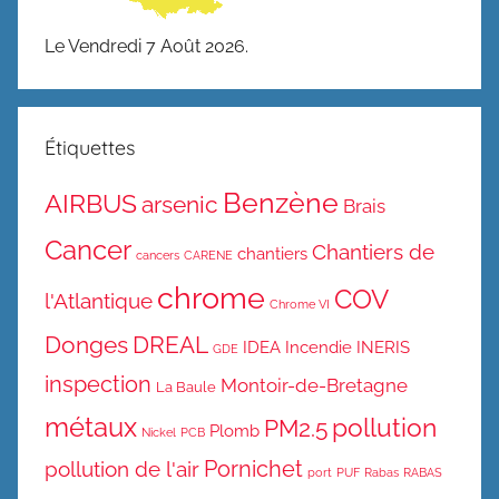
Le Vendredi 7 Août 2026.
Étiquettes
Benzène
AIRBUS
arsenic
Brais
Cancer
Chantiers de
chantiers
cancers
CARENE
chrome
COV
l'Atlantique
Chrome VI
Donges
DREAL
IDEA
Incendie
INERIS
GDE
inspection
Montoir-de-Bretagne
La Baule
métaux
pollution
PM2.5
Plomb
Nickel
PCB
Pornichet
pollution de l'air
port
PUF
Rabas
RABAS