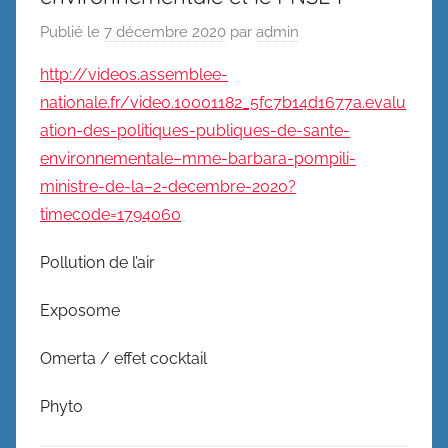
Publié le
7 décembre 2020
par
admin
http://videos.assemblee-
nationale.fr/video.10001182_5fc7b14d1677a.evalu
ation-des-politiques-publiques-de-sante-
environnementale–mme-barbara-pompili-
ministre-de-la–2-decembre-2020?
timecode=1794060
Pollution de l’air
Exposome
Omerta / effet cocktail
Phyto