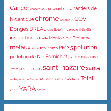
Cancer
Chantiers de
chantiers
cancers
CARENE
chrome
COV
l'Atlantique
Chrome VI
Donges
DREAL
IDEA
Incendie
INERIS
GDE
inspection
Montoir-de-Bretagne
La Baule
métaux
pollution
PM2.5
Plomb
Nickel
PCB
Pornichet
pollution de l'air
port
PUF
Rabas
RABAS
saint-nazaire
santé
risques
Protec
REACH
Total
SPF
strontium
surmortalité
santé publique France
YARA
vents
écoles