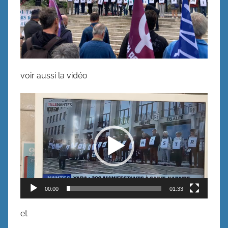
voir aussi la vidéo
Lecteur
vidéo
00:00
01:33
et