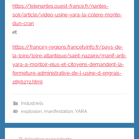
https://telenantes.ouest-france.fr/nantes-
soir/article/video-usine-yara-la-colere-monte-
dun-cran
et
https://france3-regions.francetvinfo.fr/pays-de-
la-loire/loire-atlantique/saint-nazaire/manif-anti-
yara-a-montoir-elus-et-citoyens-demandent-la-
fermeture-administrative-de-l-usine-d-engrais-
2856272.html
Industriels
explosion
,
manifestation
,
YARA
Navigation