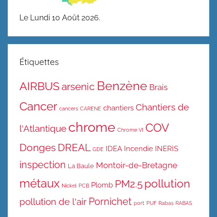
Le Lundi 10 Août 2026.
Étiquettes
Benzène
AIRBUS
arsenic
Brais
Cancer
Chantiers de
chantiers
cancers
CARENE
chrome
COV
l'Atlantique
Chrome VI
Donges
DREAL
IDEA
Incendie
INERIS
GDE
inspection
Montoir-de-Bretagne
La Baule
métaux
pollution
PM2.5
Plomb
Nickel
PCB
Pornichet
pollution de l'air
port
PUF
Rabas
RABAS