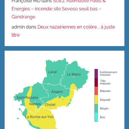
Françoise MD
dans
SUEZ Alternative Fuels &
Energies – incendie site Seveso seuil bas –
Gandrange
admin
dans
Deux nazairiennes en colère .. à juste
titre