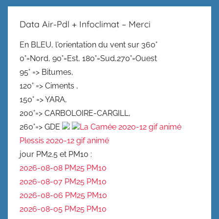
Data Air-Pdl + Infoclimat – Merci
En BLEU, l'orientation du vent sur 360°
0°=Nord, 90°=Est, 180°=Sud,270°=Ouest
95° => Bitumes,
120° => Ciments ,
150° => YARA,
200°=> CARBOLOIRE-CARGILL,
260°=> GDE
La Camée 2020-12 gif animé
Plessis 2020-12 gif animé
jour PM2.5 et PM10 :
2026-08-08 PM25
PM10
2026-08-07 PM25
PM10
2026-08-06 PM25
PM10
2026-08-05 PM25
PM10