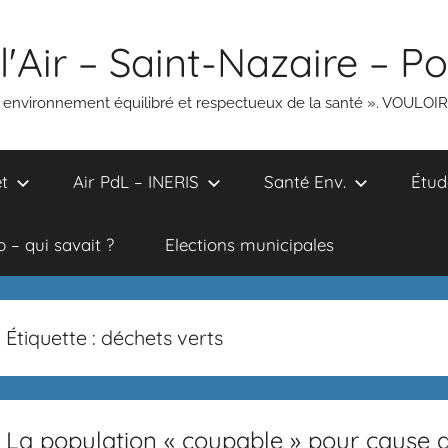
l'Air – Saint-Nazaire – P
un environnement équilibré et respectueux de la santé ». VOULOI
t
Air PdL – INERIS
Santé Env.
Étud
 – qui savait ?
Elections municipales
Étiquette :
déchets verts
La population « coupable » pour cause d