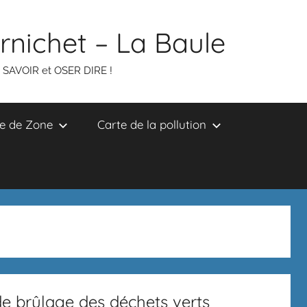
ornichet – La Baule
R SAVOIR et OSER DIRE !
e de Zone
Carte de la pollution
e brûlage des déchets verts