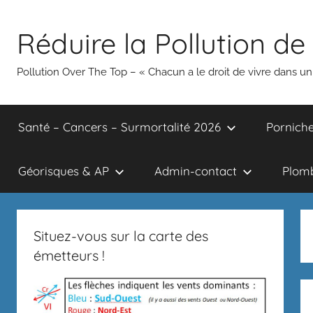
Aller
au
Réduire la Pollution de 
contenu
Pollution Over The Top – « Chacun a le droit de vivre dans 
Santé – Cancers – Surmortalité 2026
Porniche
Géorisques & AP
Admin-contact
Plomb
Situez-vous sur la carte des
émetteurs !