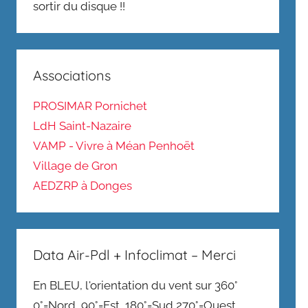
sortir du disque !!
Associations
PROSIMAR Pornichet
LdH Saint-Nazaire
VAMP - Vivre à Méan Penhoët
Village de Gron
AEDZRP à Donges
Data Air-Pdl + Infoclimat – Merci
En BLEU, l'orientation du vent sur 360°
0°=Nord, 90°=Est, 180°=Sud,270°=Ouest