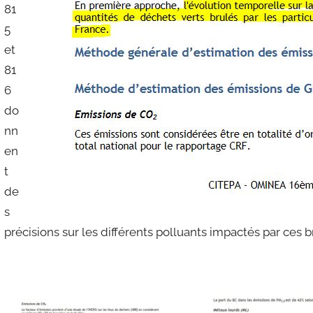
81
5
et
81
6
do
nn
en
t
de
s
précisions sur les différents polluants impactés par ces 