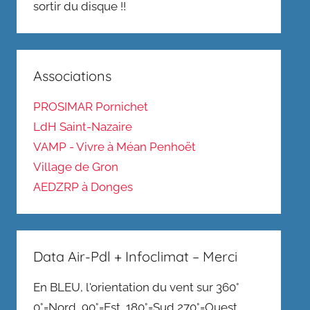
sortir du disque !!
Associations
PROSIMAR Pornichet
LdH Saint-Nazaire
VAMP - Vivre à Méan Penhoët
Village de Gron
AEDZRP à Donges
Data Air-Pdl + Infoclimat – Merci
En BLEU, l'orientation du vent sur 360°
0°=Nord, 90°=Est, 180°=Sud,270°=Ouest