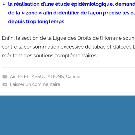
la réalisation d’une étude épidémiologique, deman
de la « zone » afin d’identifier de façon précise le
depuis trop longtemps
Enfin, la section de la Ligue des Droits de l’Homme sou
contre la consommation excessive de tabac et d’alcool. 
méritent des soutiens complémentaires.
Air_P-d-L
,
ASSOCIATIONS
,
Cancer
Laisser un commentaire