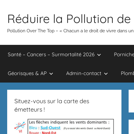
Aller
au
Réduire la Pollution de 
contenu
Pollution Over The Top – « Chacun a le droit de vivre dans 
Santé – Cancers – Surmortalité 2026
Porniche
Géorisques & AP
Admin-contact
Plomb
Situez-vous sur la carte des
émetteurs !