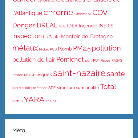
chantiers
cancers
CARENE
chrome
COV
l'Atlantique
Chrome VI
Donges
DREAL
IDEA
Incendie
INERIS
GDE
inspection
Montoir-de-Bretagne
La Baule
métaux
pollution
PM2.5
Plomb
Nickel
PCB
Pornichet
pollution de l'air
port
PUF
Rabas
RABAS
saint-nazaire
santé
risques
Protec
REACH
Total
SPF
strontium
surmortalité
santé publique France
YARA
vents
écoles
Méta