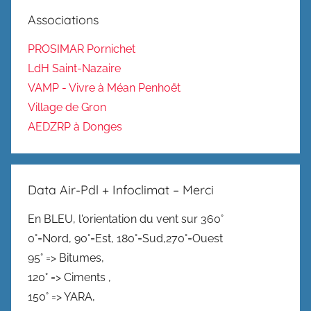
Associations
PROSIMAR Pornichet
LdH Saint-Nazaire
VAMP - Vivre à Méan Penhoët
Village de Gron
AEDZRP à Donges
Data Air-Pdl + Infoclimat – Merci
En BLEU, l'orientation du vent sur 360°
0°=Nord, 90°=Est, 180°=Sud,270°=Ouest
95° => Bitumes,
120° => Ciments ,
150° => YARA,