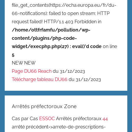
file_get_contents(https://echa.europa.eu/fr/du-
66-notifications): failed to open stream: HTTP
request failed! HTTP/1.1 403 Forbidden in
/home/ottfrfamfu/pollution/wp-
content/plugins/php-code-
widget/execphp.php(27) : eval()'d code
on line
5
NEW NEW
Page DU66 Reach
du 31/12/2023
Télécharge tableau DU66
du 31/12/2023
Arrêtés préfectoraux Zone
Cas par Cas
ESSOC
Arrêtés préfectoraux
44
arrêté précédent=>arrete-de-prescriptions-