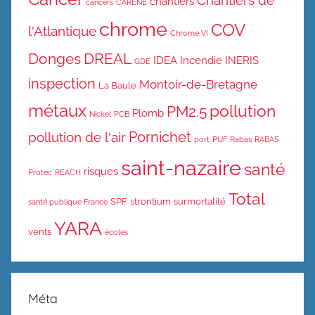
Chantiers de
chantiers
cancers
CARENE
chrome
COV
l'Atlantique
Chrome VI
Donges
DREAL
IDEA
Incendie
INERIS
GDE
inspection
Montoir-de-Bretagne
La Baule
métaux
pollution
PM2.5
Plomb
Nickel
PCB
Pornichet
pollution de l'air
port
PUF
Rabas
RABAS
saint-nazaire
santé
risques
Protec
REACH
Total
SPF
strontium
surmortalité
santé publique France
YARA
vents
écoles
Méta