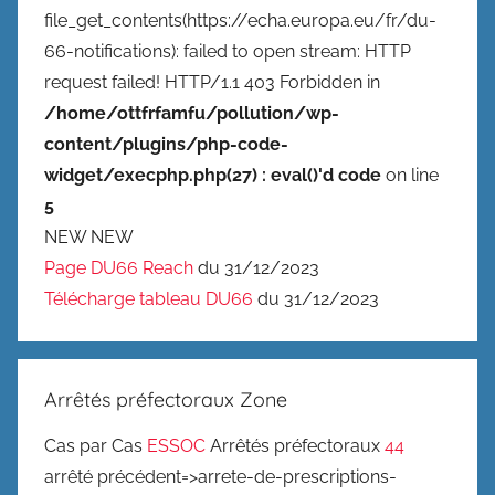
file_get_contents(https://echa.europa.eu/fr/du-
66-notifications): failed to open stream: HTTP
request failed! HTTP/1.1 403 Forbidden in
/home/ottfrfamfu/pollution/wp-
content/plugins/php-code-
widget/execphp.php(27) : eval()'d code
on line
5
NEW NEW
Page DU66 Reach
du 31/12/2023
Télécharge tableau DU66
du 31/12/2023
Arrêtés préfectoraux Zone
Cas par Cas
ESSOC
Arrêtés préfectoraux
44
arrêté précédent=>arrete-de-prescriptions-