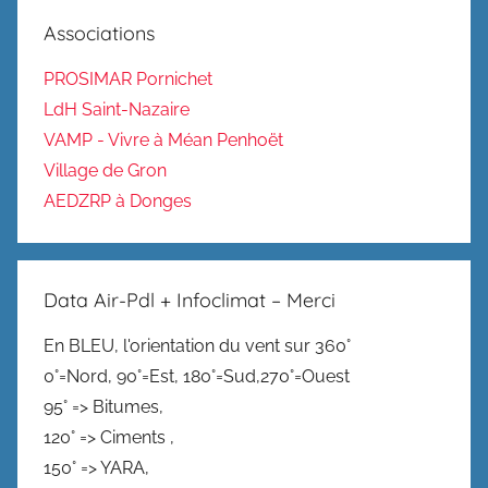
Associations
PROSIMAR Pornichet
LdH Saint-Nazaire
VAMP - Vivre à Méan Penhoët
Village de Gron
AEDZRP à Donges
Data Air-Pdl + Infoclimat – Merci
En BLEU, l'orientation du vent sur 360°
0°=Nord, 90°=Est, 180°=Sud,270°=Ouest
95° => Bitumes,
120° => Ciments ,
150° => YARA,