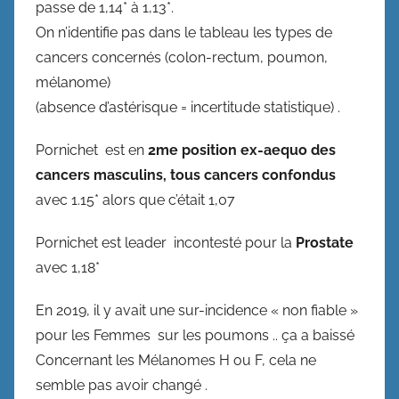
passe de 1,14* à 1,13*.
On n’identifie pas dans le tableau les types de
cancers concernés (colon-rectum, poumon,
mélanome)
(absence d’astérisque = incertitude statistique) .
Pornichet est en
2me position ex-aequo
des
cancers masculins,
tous cancers confondus
avec 1.15* alors que c’était 1,07
Pornichet est leader incontesté pour la
Prostate
avec 1,18*
En 2019, il y avait une sur-incidence « non fiable »
pour les Femmes sur les poumons .. ça a baissé
Concernant les Mélanomes H ou F, cela ne
semble pas avoir changé .