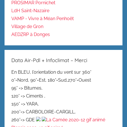
PROSIMAR Pornichet
LdH Saint-Nazaire
VAMP - Vivre à Méan Penhoët
Village de Gron
AEDZRP à Donges
Data Air-Pdl + Infoclimat – Merci
En BLEU, l'orientation du vent sur 360°
0°=Nord, 90°=Est, 180°=Sud,270°=Ouest
95° => Bitumes,
120° => Ciments ,
150° => YARA,
200°=> CARBOLOIRE-CARGILL,
260°=> GDE
La Camée 2020-12 gif animé