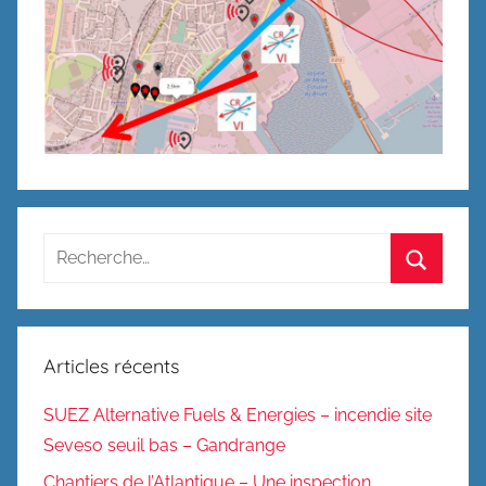
Recherche
pour
Recherc
:
Articles récents
SUEZ Alternative Fuels & Energies – incendie site
Seveso seuil bas – Gandrange
Chantiers de l’Atlantique – Une inspection