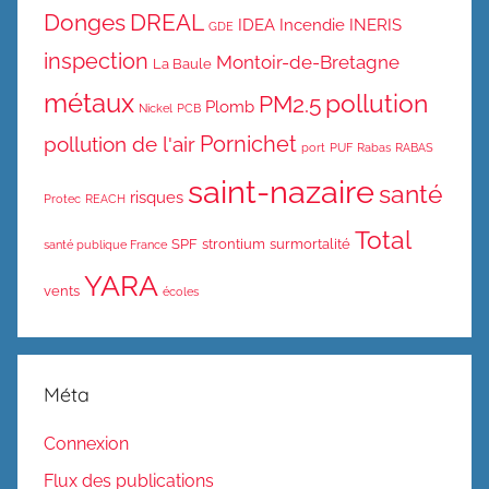
Donges
DREAL
IDEA
Incendie
INERIS
GDE
inspection
Montoir-de-Bretagne
La Baule
métaux
pollution
PM2.5
Plomb
Nickel
PCB
Pornichet
pollution de l'air
port
PUF
Rabas
RABAS
saint-nazaire
santé
risques
Protec
REACH
Total
SPF
strontium
surmortalité
santé publique France
YARA
vents
écoles
Méta
Connexion
Flux des publications