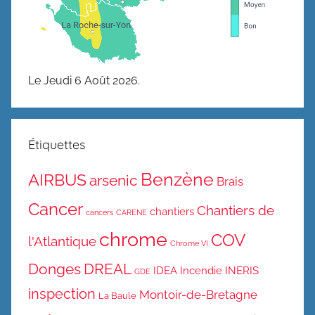
Le Jeudi 6 Août 2026.
Étiquettes
Benzène
AIRBUS
arsenic
Brais
Cancer
Chantiers de
chantiers
cancers
CARENE
chrome
COV
l'Atlantique
Chrome VI
Donges
DREAL
IDEA
Incendie
INERIS
GDE
inspection
Montoir-de-Bretagne
La Baule