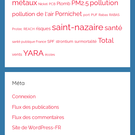
métaux
pollution
PM2.5
Plomb
Nickel
PCB
Pornichet
pollution de l'air
port
PUF
Rabas
RABAS
saint-nazaire
santé
risques
Protec
REACH
Total
SPF
strontium
surmortalité
santé publique France
YARA
vents
écoles
Méta
Connexion
Flux des publications
Flux des commentaires
Site de WordPress-FR