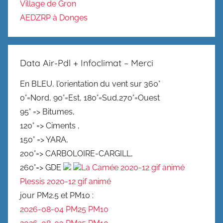
Village de Gron
AEDZRP à Donges
Data Air-Pdl + Infoclimat – Merci
En BLEU, l'orientation du vent sur 360°
0°=Nord, 90°=Est, 180°=Sud,270°=Ouest
95° => Bitumes,
120° => Ciments ,
150° => YARA,
200°=> CARBOLOIRE-CARGILL,
260°=> GDE
La Camée 2020-12 gif animé
Plessis 2020-12 gif animé
jour PM2.5 et PM10 :
2026-08-04 PM25
PM10