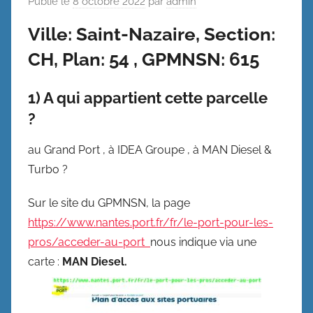
Publié le
8 octobre 2022
par
admin
Ville: Saint-Nazaire, Section:
CH, Plan: 54 , GPMNSN: 615
1
) A qui appartient cette parcelle
?
au Grand Port , à IDEA Groupe , à MAN Diesel &
Turbo ?
Sur le site du GPMNSN, la page
https://www.nantes.port.fr/fr/le-port-pour-les-
pros/acceder-au-port
nous indique via une
carte :
MAN Diesel.