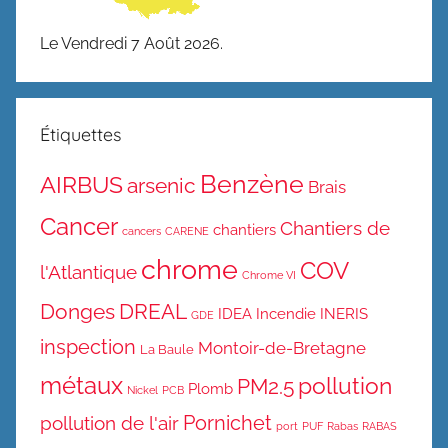
Le Vendredi 7 Août 2026.
Étiquettes
Benzène
AIRBUS
arsenic
Brais
Cancer
Chantiers de
chantiers
cancers
CARENE
chrome
COV
l'Atlantique
Chrome VI
Donges
DREAL
IDEA
Incendie
INERIS
GDE
inspection
Montoir-de-Bretagne
La Baule
métaux
pollution
PM2.5
Plomb
Nickel
PCB
Pornichet
pollution de l'air
port
PUF
Rabas
RABAS