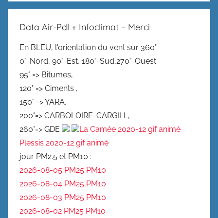
Data Air-Pdl + Infoclimat – Merci
En BLEU, l'orientation du vent sur 360°
0°=Nord, 90°=Est, 180°=Sud,270°=Ouest
95° => Bitumes,
120° => Ciments ,
150° => YARA,
200°=> CARBOLOIRE-CARGILL,
260°=> GDE
La Camée 2020-12 gif animé
Plessis 2020-12 gif animé
jour PM2.5 et PM10 :
2026-08-05 PM25
PM10
2026-08-04 PM25
PM10
2026-08-03 PM25
PM10
2026-08-02 PM25
PM10