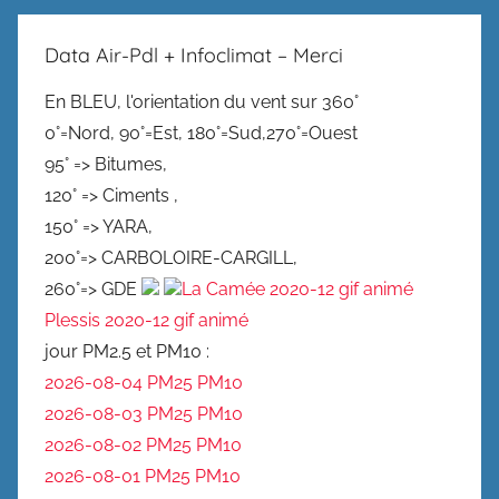
Data Air-Pdl + Infoclimat – Merci
En BLEU, l'orientation du vent sur 360°
0°=Nord, 90°=Est, 180°=Sud,270°=Ouest
95° => Bitumes,
120° => Ciments ,
150° => YARA,
200°=> CARBOLOIRE-CARGILL,
260°=> GDE
La Camée 2020-12 gif animé
Plessis 2020-12 gif animé
jour PM2.5 et PM10 :
2026-08-04 PM25
PM10
2026-08-03 PM25
PM10
2026-08-02 PM25
PM10
2026-08-01 PM25
PM10