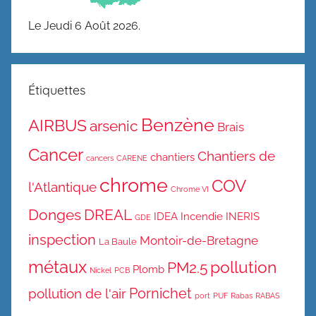
Le Jeudi 6 Août 2026.
Étiquettes
Benzène
AIRBUS
arsenic
Brais
Cancer
Chantiers de
chantiers
cancers
CARENE
chrome
COV
l'Atlantique
Chrome VI
Donges
DREAL
IDEA
Incendie
INERIS
GDE
inspection
Montoir-de-Bretagne
La Baule
métaux
pollution
PM2.5
Plomb
Nickel
PCB
Pornichet
pollution de l'air
port
PUF
Rabas
RABAS