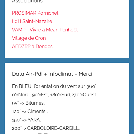
Associations
PROSIMAR Pornichet
LdH Saint-Nazaire
VAMP - Vivre à Méan Penhoët
Village de Gron
AEDZRP à Donges
Data Air-Pdl + Infoclimat – Merci
En BLEU, l'orientation du vent sur 360°
0°=Nord, 90°=Est, 180°=Sud,270°=Ouest
95° => Bitumes,
120° => Ciments ,
150° => YARA,
200°=> CARBOLOIRE-CARGILL,