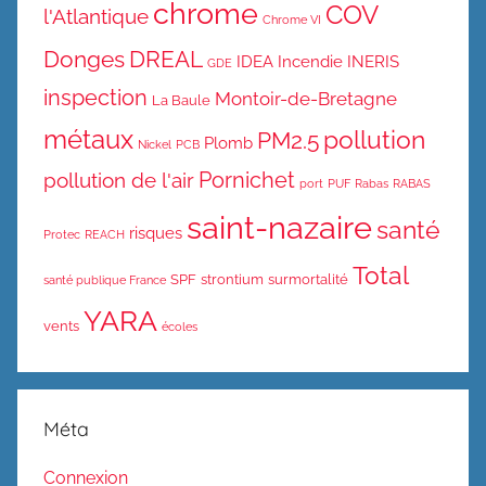
chrome
COV
l'Atlantique
Chrome VI
Donges
DREAL
IDEA
Incendie
INERIS
GDE
inspection
Montoir-de-Bretagne
La Baule
métaux
pollution
PM2.5
Plomb
Nickel
PCB
Pornichet
pollution de l'air
port
PUF
Rabas
RABAS
saint-nazaire
santé
risques
Protec
REACH
Total
SPF
strontium
surmortalité
santé publique France
YARA
vents
écoles
Méta
Connexion