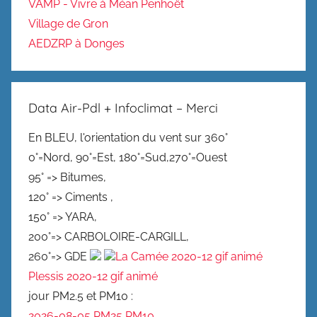
VAMP - Vivre à Méan Penhoët
Village de Gron
AEDZRP à Donges
Data Air-Pdl + Infoclimat – Merci
En BLEU, l'orientation du vent sur 360°
0°=Nord, 90°=Est, 180°=Sud,270°=Ouest
95° => Bitumes,
120° => Ciments ,
150° => YARA,
200°=> CARBOLOIRE-CARGILL,
260°=> GDE
La Camée 2020-12 gif animé
Plessis 2020-12 gif animé
jour PM2.5 et PM10 :
2026-08-05 PM25
PM10