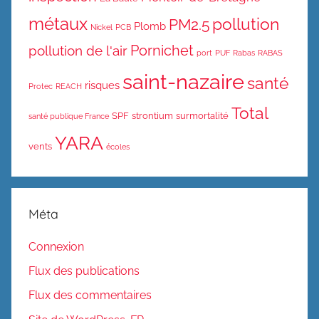
métaux
pollution
PM2.5
Plomb
Nickel
PCB
Pornichet
pollution de l'air
port
PUF
Rabas
RABAS
saint-nazaire
santé
risques
Protec
REACH
Total
SPF
strontium
surmortalité
santé publique France
YARA
vents
écoles
Méta
Connexion
Flux des publications
Flux des commentaires