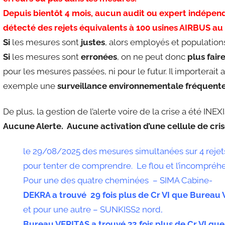
Depuis bientôt 4 mois, aucun audit ou expert indépen
détecté des rejets équivalents à 100 usines AIRBUS a
Si
les mesures sont
justes
, alors employés et population
Si
les mesures sont
erronées
, on ne peut donc
plus fair
pour les mesures passées, ni pour le futur. Il importerai
exemple une
surveillance environnementale fréquent
De plus, la gestion de l’alerte voire de la crise a été IN
Aucune Alerte. Aucune activation d’une cellule de cri
le 29/08/2025 des mesures simultanées sur 4 rejet
pour tenter de comprendre. Le flou et l’incompréhe
Pour une des quatre cheminées – SIMA Cabine-
DEKRA a trouvé 29 fois plus de Cr VI que Bureau
et pour une autre – SUNKISS2 nord,
Bureau VERITAS a trouvé 32 fois plus de Cr VI qu