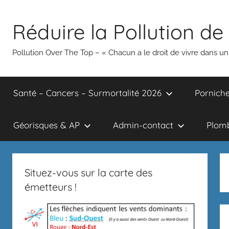
Aller
au
Réduire la Pollution de 
contenu
Pollution Over The Top – « Chacun a le droit de vivre dans 
Santé – Cancers – Surmortalité 2026
Porniche
Géorisques & AP
Admin-contact
Plomb
Situez-vous sur la carte des
émetteurs !