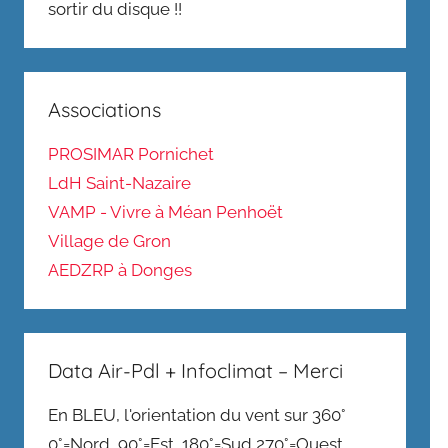
sortir du disque !!
Associations
PROSIMAR Pornichet
LdH Saint-Nazaire
VAMP - Vivre à Méan Penhoët
Village de Gron
AEDZRP à Donges
Data Air-Pdl + Infoclimat – Merci
En BLEU, l'orientation du vent sur 360°
0°=Nord, 90°=Est, 180°=Sud,270°=Ouest