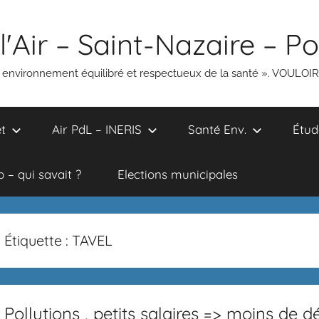
l'Air – Saint-Nazaire – P
un environnement équilibré et respectueux de la santé ». VOULOI
t
Air PdL – INERIS
Santé Env.
Étud
 – qui savait ?
Elections municipales
Étiquette :
TAVEL
Pollutions , petits salaires => moins de d