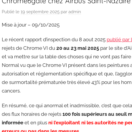
Chrome6gate chez Airbus Saint-Nazaire
Publié le
19 septembre 2025
par
admin
Mise à jour – 09/10/2025
Le récent rapport d’inspection du 8 aout 2025
publié par
rejets de Chrome VI du
20 au 23 mai 2025
par le site d’A
et va mettre sur la table des choses qui ne vont pas faire p
Normal vu que le Chrome VI présent dans les peintures a
autorisation et réglementation spécifique et que, l’agglo
de surmortalité prématurée très élevé 43% pour les ho
cancers.
En résumé, ce qui anormal et inadmissible, c’est que cela
des flux horaires de rejets
100 fois supérieurs au seuil 
informée
et en plus
ni l’exploitant ni les autorités ne p
erreurs ou pas dans les mesures.