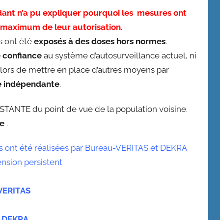
dant n’a pu expliquer pourquoi les mesures ont
u maximum de leur autorisation
.
s ont été
exposés à des doses hors normes
.
e confiance
au système d’autosurveillance actuel, ni
t alors de mettre en place d’autres moyens par
e indépendante
.
EXISTANTE du point de vue de la population voisine.
se
.
s ont été réalisées par Bureau-VERITAS et DEKRA
nsion persistent
 VERITAS
e DEKRA.