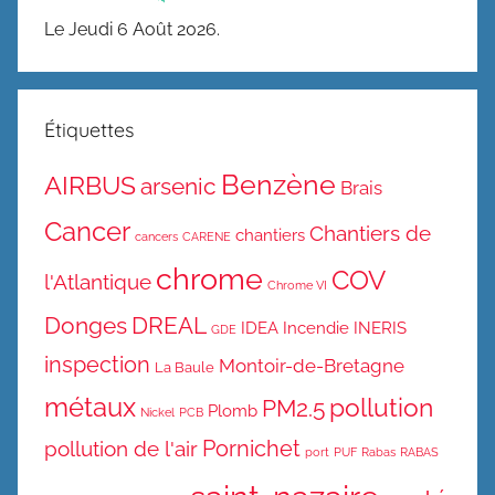
Le Jeudi 6 Août 2026.
Étiquettes
Benzène
AIRBUS
arsenic
Brais
Cancer
Chantiers de
chantiers
cancers
CARENE
chrome
COV
l'Atlantique
Chrome VI
Donges
DREAL
IDEA
Incendie
INERIS
GDE
inspection
Montoir-de-Bretagne
La Baule
métaux
pollution
PM2.5
Plomb
Nickel
PCB
Pornichet
pollution de l'air
port
PUF
Rabas
RABAS